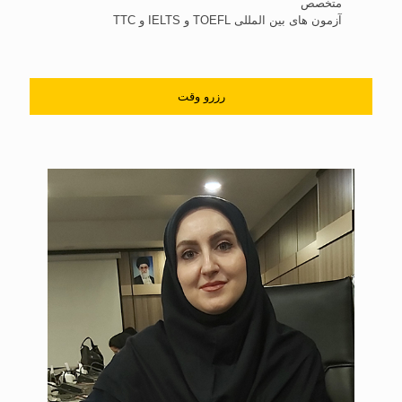
متخصص
آزمون های بین المللی TOEFL و IELTS و TTC
رزرو وقت