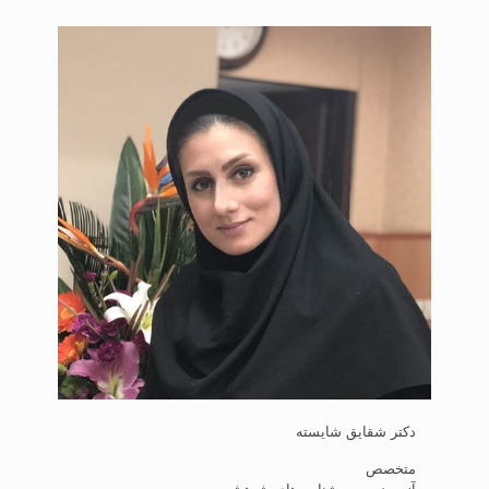
دکتر شقایق شایسته
متخصص