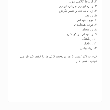
۲. ارتباط کلامی موثر
۳. زبان ابزاری و زبان ابرازی
۴. زبان ساخته و تغییر نگرش
۵. زبامغز
۶. توجه هیجانی
۷. توجه هیجامدی
۸. زباهیجان
۹. زباهیجان در کودکان
۱۰. زباهنگ
۱۱. زبافکر
۱۲‌ زباحواس
لازم به ذکر است با هر پرداخت فایل ها را فقط یک بار می
توانید دانلود کنید.