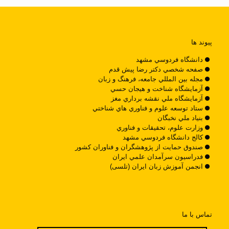
پیوند ها
دانشگاه فردوسي مشهد
صفحه شخصي دکتر رضا پيش قدم
مجله بين المللي جامعه، فرهنگ و زبان
آزمايشگاه شناخت و هيجان حسي
آزمايشگاه ملي نقشه برداري مغز
ستاد توسعه علوم و فناوري هاي شناختي
بنياد ملي نخبگان
وزارت علوم، تحقيقات و فناوري
کالج دانشگاه فردوسي مشهد
صندوق حمايت از پژوهشگران و فناوران کشور
فدراسيون سرآمدان علمي ايران
انجمن آموزش زبان ایران (تلسی)
تماس با ما