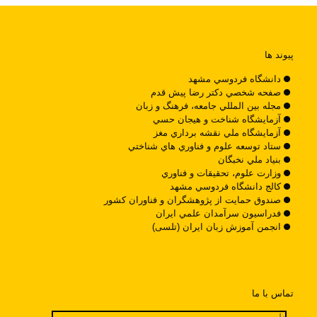
پیوند ها
دانشگاه فردوسي مشهد
صفحه شخصي دکتر رضا پيش قدم
مجله بين المللي جامعه، فرهنگ و زبان
آزمايشگاه شناخت و هيجان حسي
آزمايشگاه ملي نقشه برداري مغز
ستاد توسعه علوم و فناوري هاي شناختي
بنياد ملي نخبگان
وزارت علوم، تحقيقات و فناوري
کالج دانشگاه فردوسي مشهد
صندوق حمايت از پژوهشگران و فناوران کشور
فدراسيون سرآمدان علمي ايران
انجمن آموزش زبان ایران (تلسی)
تماس با ما