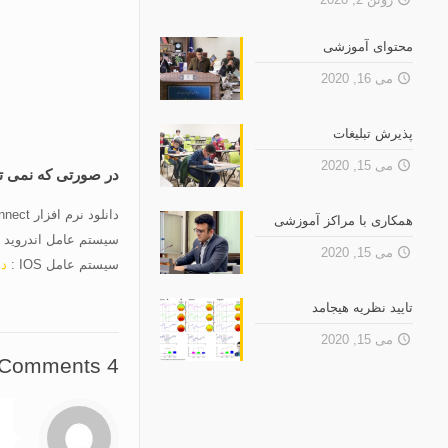
محتوای آموزشی
می 16, 2020
پذیرش تبلیغات
می 15, 2020
در صورتی که نمی توانید از طریق مرو
دانلود نرم افزار Adobe Connect برای ویندوز :
همکاری با مراکز آموزشی
سیستم عامل اندروید 
می 15, 2020
سیستم عامل IOS :
دا
تایید نظریه هیجامد
می 15, 2020
4 Comments