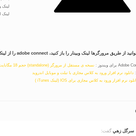
لینک وبینار: pishghadam
لینک اتاق 2: ir/b/rez-ktt-t4a
رگرها لینک وبینار را باز کنید، adobe connect را از لینک های زیر دانلود بفرمایید.
نسخه ی مستقل از مرورگر (standalone) حجم 18 مگابایت
:
دانلود نرم افزار ورود به کلاس مجازی با تبلت و موبایل اندروید
نلود نرم افزار ورود به کلاس مجازی برای IOS (لینک iTunes )
سرگل زهي
گفت: