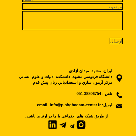
ايران، مشهد، ميدان آزادي
دانشگاه فردوسي مشهد، دانشکده ادبيات و علوم انساني
مرکز آزمون سازي و استعداديابي زبان پيش قدم
تلفن :
38806754-051
ایمیل:
email: info@pishghadam-center.ir
.از طریق شبکه های اجتماعی با ما در ارتباط باشید