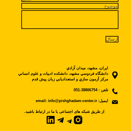
ايران، مشهد، ميدان آزادي
دانشگاه فردوسي مشهد، دانشکده ادبيات و علوم انساني
مرکز آزمون سازي و استعداديابي زبان پيش قدم
تلفن :
38806754-051
ایمیل:
email: info@pishghadam-center.ir
.از طریق شبکه های اجتماعی با ما در ارتباط باشید